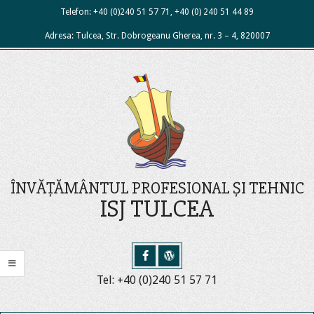
Skip
Telefon: +40 (0)240 51 57 71, +40 (0) 240 51 44 89
to
Adresa: Tulcea, Str. Dobrogeanu Gherea, nr. 3 – 4, 820007
content
ÎNVĂȚĂMÂNTUL PROFESIONAL ȘI TEHNIC
ISJ TULCEA
Tel: +40 (0)240 51 57 71