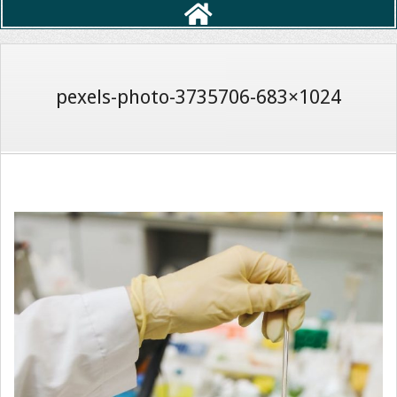
Primary
Navigation
Menu
pexels-photo-3735706-683×1024