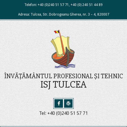
Skip
Telefon: +40 (0)240 51 57 71, +40 (0) 240 51 44 89
to
Adresa: Tulcea, Str. Dobrogeanu Gherea, nr. 3 – 4, 820007
content
ÎNVĂȚĂMÂNTUL PROFESIONAL ȘI TEHNIC
ISJ TULCEA
Tel: +40 (0)240 51 57 71