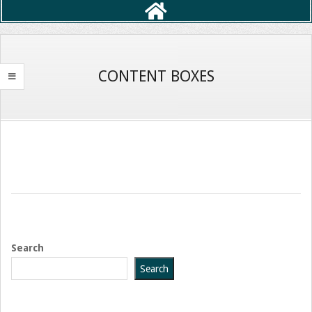
Primary
Navigation
Menu
CONTENT BOXES
2016-
11-
27
Search
Search