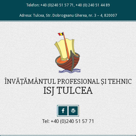
Skip
Telefon: +40 (0)240 51 57 71, +40 (0) 240 51 44 89
to
Adresa: Tulcea, Str. Dobrogeanu Gherea, nr. 3 – 4, 820007
content
ÎNVĂȚĂMÂNTUL PROFESIONAL ȘI TEHNIC
ISJ TULCEA
Tel: +40 (0)240 51 57 71