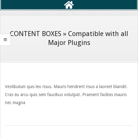
Primary
Navigation
Menu
CONTENT BOXES »
Compatible with all
Major Plugins
Vestibulum quis leo risus. Mauris hendrerit risus a laoreet blandit.
Cras eu arcu quis sem faucibus volutpat. Praesent facilisis mauris
nec magna
2016-
11-