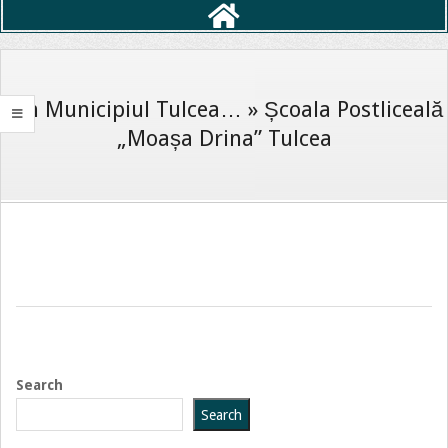
Primary
Navigation
Menu
Din Municipiul Tulcea… »
Școala Postliceală
„Moașa Drina” Tulcea
2023-
12-
07
Search
Search