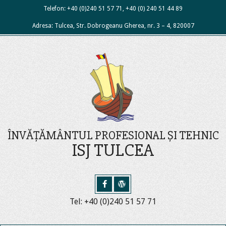
Skip
Telefon: +40 (0)240 51 57 71, +40 (0) 240 51 44 89
to
Adresa: Tulcea, Str. Dobrogeanu Gherea, nr. 3 – 4, 820007
content
ÎNVĂȚĂMÂNTUL PROFESIONAL ȘI TEHNIC
ISJ TULCEA
Tel: +40 (0)240 51 57 71